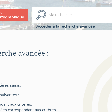
ue
rtographique
Accéder à la recherche avancée
erche avancée :
ères saisis.
suivantes :
dant aux critères,
nées correspondant aux critères,