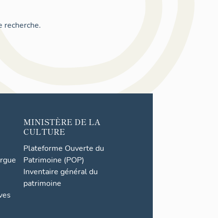
e recherche.
MINISTÈRE DE LA
CULTURE
Plateforme Ouverte du
orgue
Patrimoine (POP)
Inventaire général du
patrimoine
ives