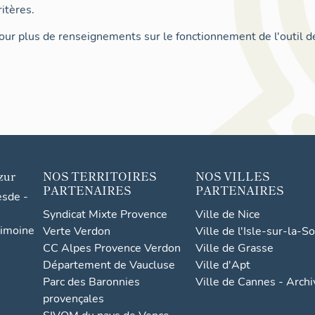
itères.
ur plus de renseignements sur le fonctionnement de l'outil d
zur
NOS TERRITOIRES
NOS VILLES
PARTENAIRES
PARTENAIRES
esde -
Syndicat Mixte Provence
Ville de Nice
rimoine
Verte Verdon
Ville de l'Isle-sur-la-S
CC Alpes Provence Verdon
Ville de Grasse
Département de Vaucluse
Ville d'Apt
Parc des Baronnies
Ville de Cannes - Arch
provençales