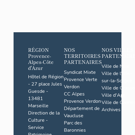
RÉGION
NOS
NOS VILLES
Provence-
TERRITOIRES
PARTENAIR
Alpes-Côte
PARTENAIRES
Ville de Nice
d'Azur
Syndicat Mixte
Ville de l'Isle-
Hôtel de Région
Provence Verte
sur-la-Sorgue
- 27 place Jules
Verdon
Ville de Grasse
Guesde -
CC Alpes
Ville d'Apt
13481
Provence Verdon
Ville de Cannes
Marseille
Département de
Archives
Direction de la
Vaucluse
Culture -
Parc des
Service
Baronnies
Patrimoine