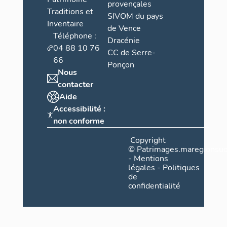
provençales
Traditions et
SIVOM du pays
Inventaire
de Vence
Téléphone :
Dracénie
04 88 10 76
CC de Serre-
66
Ponçon
Nous
contacter
Aide
Accessibilité :
non conforme
Copyright
©
Patrimages.maregionsud
-
Mentions
légales
-
Politiques
de
confidentialité