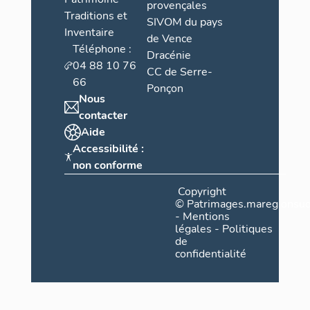
provençales
Traditions et
SIVOM du pays
Inventaire
de Vence
Téléphone :
Dracénie
04 88 10 76
CC de Serre-
66
Ponçon
Nous
contacter
Aide
Accessibilité :
non conforme
Copyright
©
Patrimages.maregionsud
-
Mentions
légales
-
Politiques
de
confidentialité