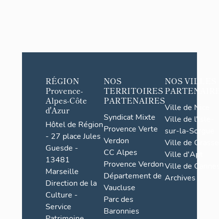
RÉGION
NOS
NOS VILLES
Provence-
TERRITOIRES
PARTENAIR
Alpes-Côte
PARTENAIRES
Ville de Nice
d'Azur
Syndicat Mixte
Ville de l'Isle-
Hôtel de Région
Provence Verte
sur-la-Sorgue
- 27 place Jules
Verdon
Ville de Grasse
Guesde -
CC Alpes
Ville d'Apt
13481
Provence Verdon
Ville de Cannes
Marseille
Département de
Archives
Direction de la
Vaucluse
Culture -
Parc des
Service
Baronnies
Patrimoine