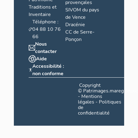
provençales
Traditions et
SIVOM du pays
Inventaire
de Vence
Téléphone :
Dracénie
04 88 10 76
CC de Serre-
66
Ponçon
Nous
contacter
Aide
Accessibilité :
non conforme
Copyright
©
Patrimages.maregionsud
-
Mentions
légales
-
Politiques
de
confidentialité