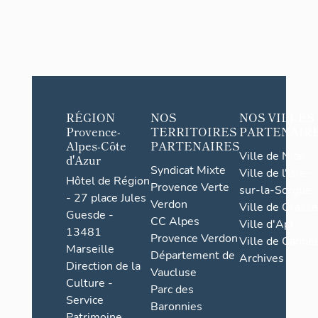
RÉGION
NOS
NOS VILLES
Provence-
TERRITOIRES
PARTENAIR
Alpes-Côte
PARTENAIRES
Ville de Nice
d'Azur
Syndicat Mixte
Ville de l'Isle-
Hôtel de Région
Provence Verte
sur-la-Sorgue
- 27 place Jules
Verdon
Ville de Grasse
Guesde -
CC Alpes
Ville d'Apt
13481
Provence Verdon
Ville de Cannes
Marseille
Département de
Archives
Direction de la
Vaucluse
Culture -
Parc des
Service
Baronnies
Patrimoine