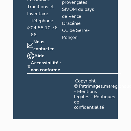
provençales
Traditions et
SIVOM du pays
Inventaire
de Vence
Téléphone :
Dracénie
04 88 10 76
CC de Serre-
66
Ponçon
Nous
contacter
Aide
Accessibilité :
non conforme
Copyright
©
Patrimages.maregionsud
-
Mentions
légales
-
Politiques
de
confidentialité