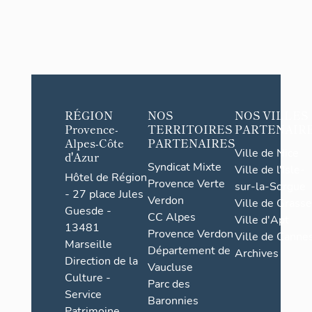
RÉGION
NOS
NOS VILLES
Provence-
TERRITOIRES
PARTENAIR
Alpes-Côte
PARTENAIRES
Ville de Nice
d'Azur
Syndicat Mixte
Ville de l'Isle-
Hôtel de Région
Provence Verte
sur-la-Sorgue
- 27 place Jules
Verdon
Ville de Grasse
Guesde -
CC Alpes
Ville d'Apt
13481
Provence Verdon
Ville de Cannes
Marseille
Département de
Archives
Direction de la
Vaucluse
Culture -
Parc des
Service
Baronnies
Patrimoine