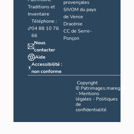
provençales
Traditions et
SIVOM du pays
Inventaire
de Vence
Téléphone :
Dracénie
04 88 10 76
CC de Serre-
66
Ponçon
Nous
contacter
Aide
Accessibilité :
non conforme
Copyright
©
Patrimages.maregionsud
-
Mentions
légales
-
Politiques
de
confidentialité