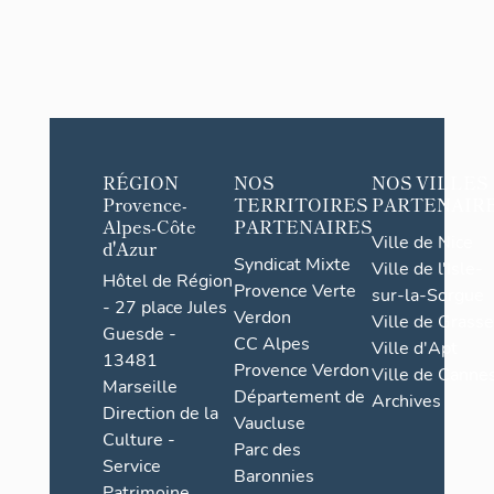
RÉGION
NOS
NOS VILLES
Provence-
TERRITOIRES
PARTENAIR
Alpes-Côte
PARTENAIRES
Ville de Nice
d'Azur
Syndicat Mixte
Ville de l'Isle-
Hôtel de Région
Provence Verte
sur-la-Sorgue
- 27 place Jules
Verdon
Ville de Grasse
Guesde -
CC Alpes
Ville d'Apt
13481
Provence Verdon
Ville de Cannes
Marseille
Département de
Archives
Direction de la
Vaucluse
Culture -
Parc des
Service
Baronnies
Patrimoine