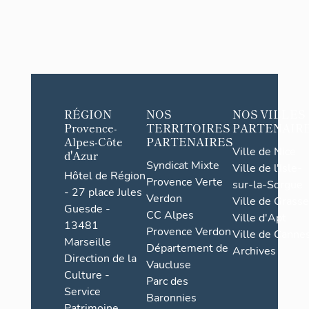
RÉGION
NOS
NOS VILLES
Provence-
TERRITOIRES
PARTENAIR
Alpes-Côte
PARTENAIRES
Ville de Nice
d'Azur
Syndicat Mixte
Ville de l'Isle-
Hôtel de Région
Provence Verte
sur-la-Sorgue
- 27 place Jules
Verdon
Ville de Grasse
Guesde -
CC Alpes
Ville d'Apt
13481
Provence Verdon
Ville de Cannes
Marseille
Département de
Archives
Direction de la
Vaucluse
Culture -
Parc des
Service
Baronnies
Patrimoine