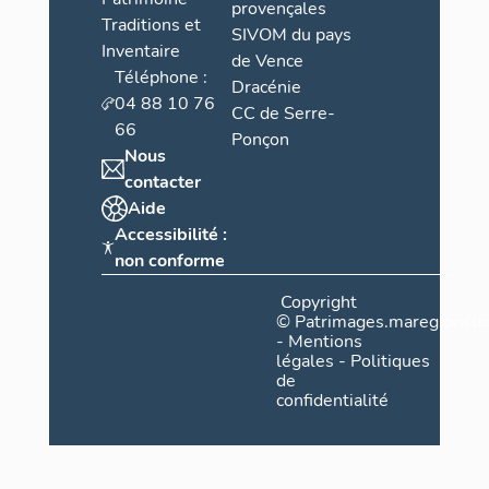
provençales
Traditions et
SIVOM du pays
Inventaire
de Vence
Téléphone :
Dracénie
04 88 10 76
CC de Serre-
66
Ponçon
Nous
contacter
Aide
Accessibilité :
non conforme
Copyright
©
Patrimages.maregionsud
-
Mentions
légales
-
Politiques
de
confidentialité