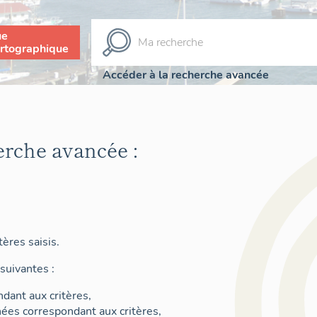
ue
rtographique
Accéder à la recherche avancée
erche avancée :
ères saisis.
suivantes :
dant aux critères,
nées correspondant aux critères,