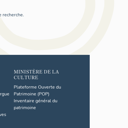
e recherche.
MINISTÈRE DE LA
CULTURE
Plateforme Ouverte du
orgue
Patrimoine (POP)
Inventaire général du
patrimoine
ives