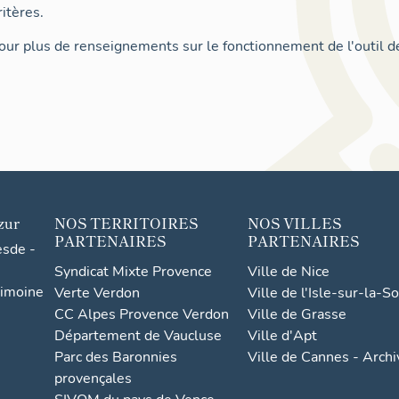
itères.
ur plus de renseignements sur le fonctionnement de l'outil d
zur
NOS TERRITOIRES
NOS VILLES
PARTENAIRES
PARTENAIRES
esde -
Syndicat Mixte Provence
Ville de Nice
rimoine
Verte Verdon
Ville de l'Isle-sur-la-S
CC Alpes Provence Verdon
Ville de Grasse
Département de Vaucluse
Ville d'Apt
Parc des Baronnies
Ville de Cannes - Arch
provençales