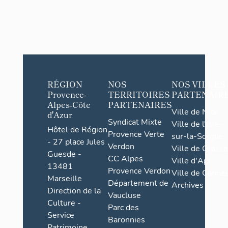
RÉGION
NOS
NOS VILLES
Provence-
TERRITOIRES
PARTENAIR
Alpes-Côte
PARTENAIRES
Ville de Nice
d'Azur
Syndicat Mixte
Ville de l'Isle-
Hôtel de Région
Provence Verte
sur-la-Sorgue
- 27 place Jules
Verdon
Ville de Grasse
Guesde -
CC Alpes
Ville d'Apt
13481
Provence Verdon
Ville de Cannes
Marseille
Département de
Archives
Direction de la
Vaucluse
Culture -
Parc des
Service
Baronnies
Patrimoine