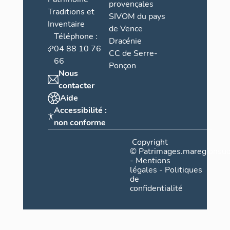
provençales
Traditions et
SIVOM du pays
Inventaire
de Vence
Téléphone :
Dracénie
04 88 10 76
CC de Serre-
66
Ponçon
Nous
contacter
Aide
Accessibilité :
non conforme
Copyright
©
Patrimages.maregionsud
-
Mentions
légales
-
Politiques
de
confidentialité