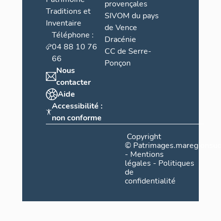
provençales
Traditions et
SIVOM du pays
Inventaire
de Vence
Téléphone :
Dracénie
04 88 10 76
CC de Serre-
66
Ponçon
Nous
contacter
Aide
Accessibilité :
non conforme
Copyright
©
Patrimages.maregionsud
-
Mentions
légales
-
Politiques
de
confidentialité