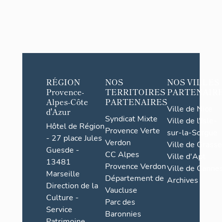
RÉGION
NOS
NOS VILLES
Provence-
TERRITOIRES
PARTENAIR
Alpes-Côte
PARTENAIRES
Ville de Nice
d'Azur
Syndicat Mixte
Ville de l'Isle-
Hôtel de Région
Provence Verte
sur-la-Sorgue
- 27 place Jules
Verdon
Ville de Grasse
Guesde -
CC Alpes
Ville d'Apt
13481
Provence Verdon
Ville de Cannes
Marseille
Département de
Archives
Direction de la
Vaucluse
Culture -
Parc des
Service
Baronnies
Patrimoine