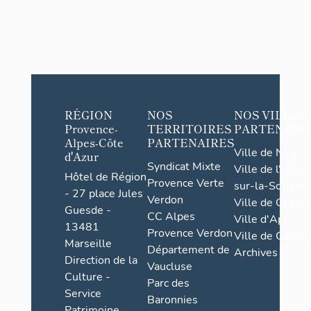
RÉGION
NOS
NOS VILLES
Provence-
TERRITOIRES
PARTENAIR
Alpes-Côte
PARTENAIRES
Ville de Nice
d'Azur
Syndicat Mixte
Ville de l'Isle-
Hôtel de Région
Provence Verte
sur-la-Sorgue
- 27 place Jules
Verdon
Ville de Grasse
Guesde -
CC Alpes
Ville d'Apt
13481
Provence Verdon
Ville de Cannes
Marseille
Département de
Archives
Direction de la
Vaucluse
Culture -
Parc des
Service
Baronnies
Patrimoine