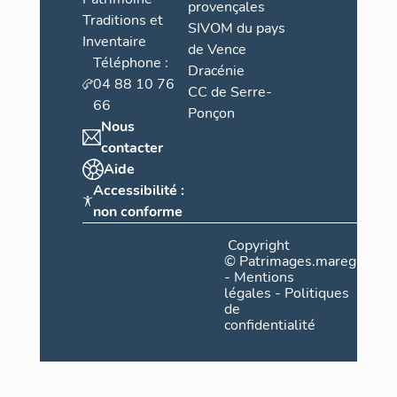
provençales
Traditions et
SIVOM du pays
Inventaire
de Vence
Téléphone :
Dracénie
04 88 10 76
CC de Serre-
66
Ponçon
Nous
contacter
Aide
Accessibilité :
non conforme
Copyright
©
Patrimages.maregionsud
-
Mentions
légales
-
Politiques
de
confidentialité