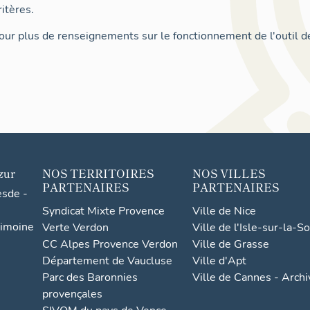
itères.
ur plus de renseignements sur le fonctionnement de l'outil d
zur
NOS TERRITOIRES
NOS VILLES
PARTENAIRES
PARTENAIRES
esde -
Syndicat Mixte Provence
Ville de Nice
rimoine
Verte Verdon
Ville de l'Isle-sur-la-S
CC Alpes Provence Verdon
Ville de Grasse
Département de Vaucluse
Ville d'Apt
Parc des Baronnies
Ville de Cannes - Arch
provençales