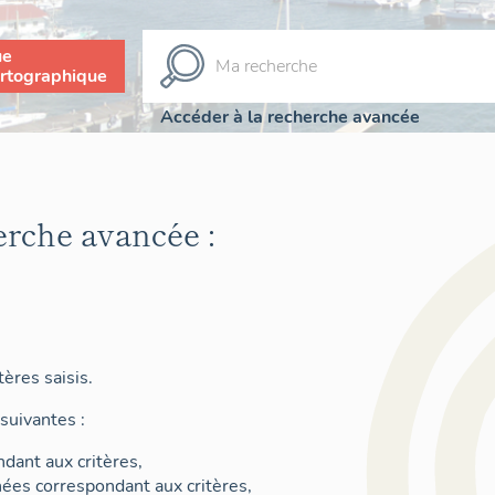
ue
rtographique
Accéder à la recherche avancée
erche avancée :
ères saisis.
suivantes :
dant aux critères,
nées correspondant aux critères,