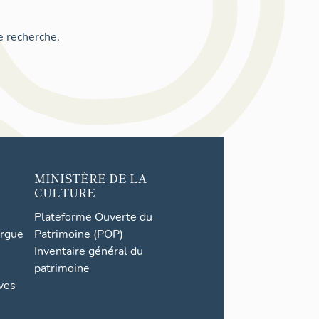
e recherche.
MINISTÈRE DE LA
CULTURE
Plateforme Ouverte du
orgue
Patrimoine (POP)
Inventaire général du
patrimoine
ives