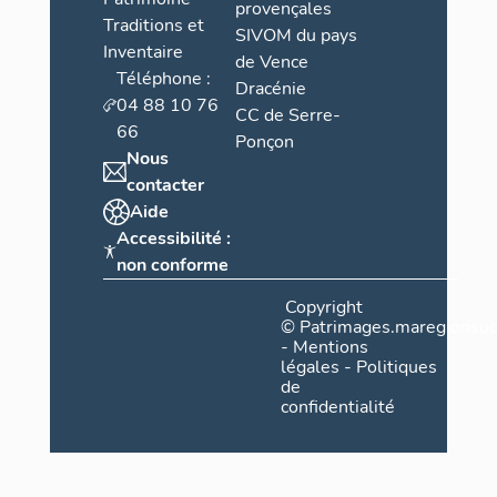
provençales
Traditions et
SIVOM du pays
Inventaire
de Vence
Téléphone :
Dracénie
04 88 10 76
CC de Serre-
66
Ponçon
Nous
contacter
Aide
Accessibilité :
non conforme
Copyright
©
Patrimages.maregionsud
-
Mentions
légales
-
Politiques
de
confidentialité