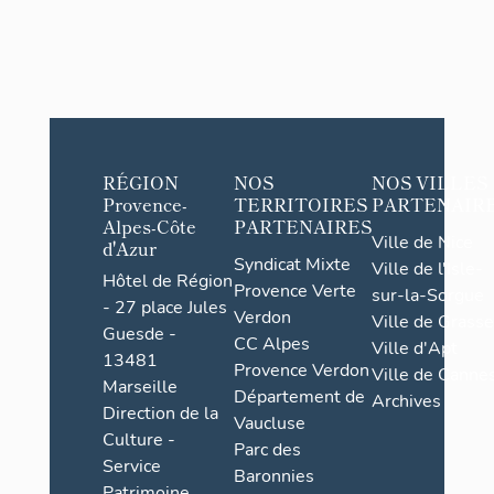
RÉGION
NOS
NOS VILLES
Provence-
TERRITOIRES
PARTENAIR
Alpes-Côte
PARTENAIRES
Ville de Nice
d'Azur
Syndicat Mixte
Ville de l'Isle-
Hôtel de Région
Provence Verte
sur-la-Sorgue
- 27 place Jules
Verdon
Ville de Grasse
Guesde -
CC Alpes
Ville d'Apt
13481
Provence Verdon
Ville de Cannes
Marseille
Département de
Archives
Direction de la
Vaucluse
Culture -
Parc des
Service
Baronnies
Patrimoine