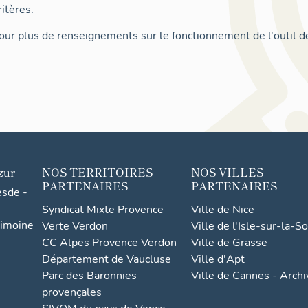
itères.
ur plus de renseignements sur le fonctionnement de l'outil d
zur
NOS TERRITOIRES
NOS VILLES
PARTENAIRES
PARTENAIRES
esde -
Syndicat Mixte Provence
Ville de Nice
rimoine
Verte Verdon
Ville de l'Isle-sur-la-S
CC Alpes Provence Verdon
Ville de Grasse
Département de Vaucluse
Ville d'Apt
Parc des Baronnies
Ville de Cannes - Arch
provençales