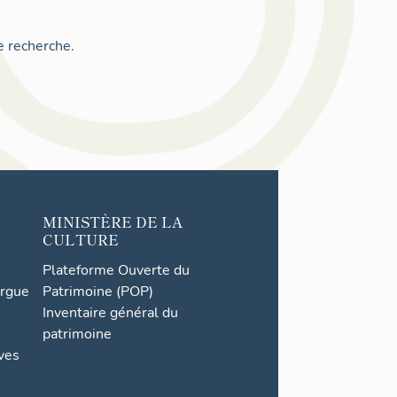
e recherche.
MINISTÈRE DE LA
CULTURE
Plateforme Ouverte du
orgue
Patrimoine (POP)
Inventaire général du
patrimoine
ives