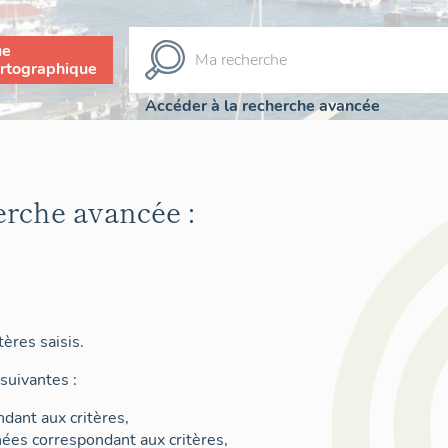
ue
rtographique
Accéder à la recherche avancée
erche avancée :
ères saisis.
suivantes :
dant aux critères,
nées correspondant aux critères,