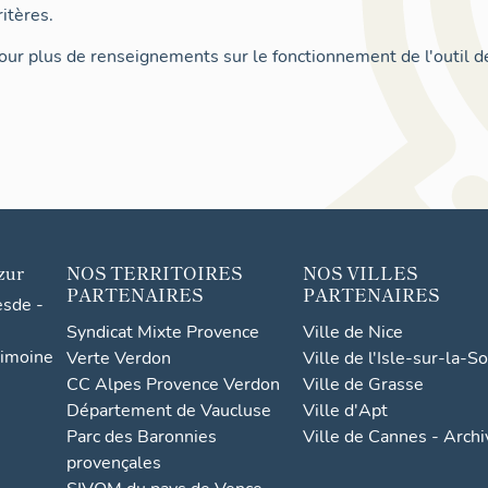
itères.
ur plus de renseignements sur le fonctionnement de l'outil d
zur
NOS TERRITOIRES
NOS VILLES
PARTENAIRES
PARTENAIRES
esde -
Syndicat Mixte Provence
Ville de Nice
rimoine
Verte Verdon
Ville de l'Isle-sur-la-S
CC Alpes Provence Verdon
Ville de Grasse
Département de Vaucluse
Ville d'Apt
Parc des Baronnies
Ville de Cannes - Arch
provençales