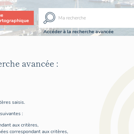
ue
rtographique
Accéder à la recherche avancée
erche avancée :
ères saisis.
suivantes :
dant aux critères,
nées correspondant aux critères,