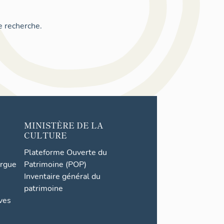
e recherche.
MINISTÈRE DE LA
CULTURE
Plateforme Ouverte du
orgue
Patrimoine (POP)
Inventaire général du
patrimoine
ives