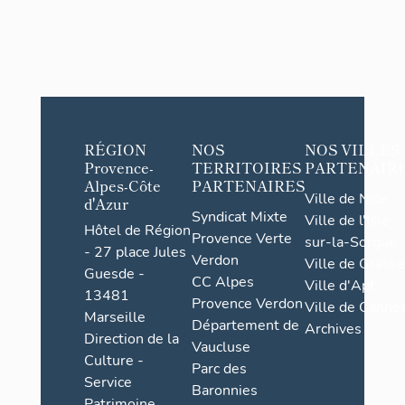
RÉGION
NOS
NOS VILLES
Provence-
TERRITOIRES
PARTENAIR
Alpes-Côte
PARTENAIRES
Ville de Nice
d'Azur
Syndicat Mixte
Ville de l'Isle-
Hôtel de Région
Provence Verte
sur-la-Sorgue
- 27 place Jules
Verdon
Ville de Grasse
Guesde -
CC Alpes
Ville d'Apt
13481
Provence Verdon
Ville de Cannes
Marseille
Département de
Archives
Direction de la
Vaucluse
Culture -
Parc des
Service
Baronnies
Patrimoine