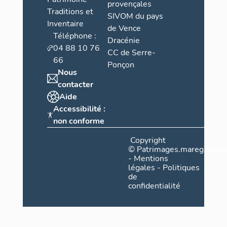
provençales
Traditions et
SIVOM du pays
Inventaire
de Vence
Téléphone :
Dracénie
04 88 10 76
CC de Serre-
66
Ponçon
Nous
contacter
Aide
Accessibilité :
non conforme
Copyright
©
Patrimages.maregionsud
-
Mentions
légales
-
Politiques
de
confidentialité