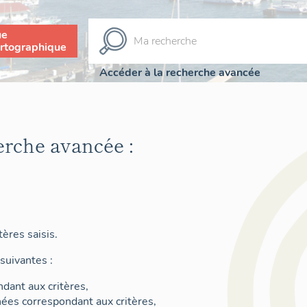
ue
rtographique
Accéder à la recherche avancée
erche avancée :
ères saisis.
suivantes :
dant aux critères,
nées correspondant aux critères,