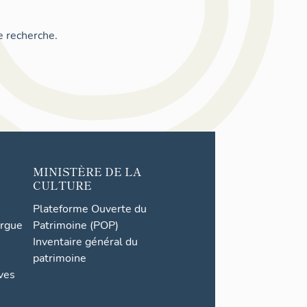
e recherche.
MINISTÈRE DE LA
CULTURE
Plateforme Ouverte du
orgue
Patrimoine (POP)
Inventaire général du
patrimoine
ives