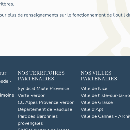
itères.
ur plus de renseignements sur le fonctionnement de l'outil d
zur
NOS TERRITOIRES
NOS VILLES
PARTENAIRES
PARTENAIRES
esde -
Syndicat Mixte Provence
Ville de Nice
rimoine
Verte Verdon
Ville de l'Isle-sur-la-S
CC Alpes Provence Verdon
Ville de Grasse
Département de Vaucluse
Ville d'Apt
Parc des Baronnies
Ville de Cannes - Arch
provençales