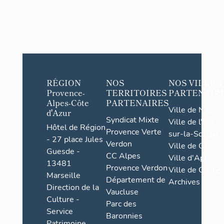
RÉGION
NOS
NOS VILLES
Provence-
TERRITOIRES
PARTENAIR
Alpes-Côte
PARTENAIRES
Ville de Nice
d'Azur
Syndicat Mixte
Ville de l'Isle-
Hôtel de Région
Provence Verte
sur-la-Sorgue
- 27 place Jules
Verdon
Ville de Grasse
Guesde -
CC Alpes
Ville d'Apt
13481
Provence Verdon
Ville de Cannes
Marseille
Département de
Archives
Direction de la
Vaucluse
Culture -
Parc des
Service
Baronnies
Patrimoine