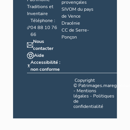
provençales
Traditions et
SIVOM du pays
Inventaire
de Vence
Téléphone :
Dracénie
04 88 10 76
CC de Serre-
66
Ponçon
Nous
contacter
Aide
Accessibilité :
non conforme
Copyright
©
Patrimages.maregionsud
-
Mentions
légales
-
Politiques
de
confidentialité