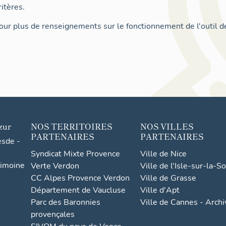
itères.
ur plus de renseignements sur le fonctionnement de l'outil d
zur
NOS TERRITOIRES
NOS VILLES
PARTENAIRES
PARTENAIRES
esde -
Syndicat Mixte Provence
Ville de Nice
rimoine
Verte Verdon
Ville de l'Isle-sur-la-S
CC Alpes Provence Verdon
Ville de Grasse
Département de Vaucluse
Ville d'Apt
Parc des Baronnies
Ville de Cannes - Arch
provençales