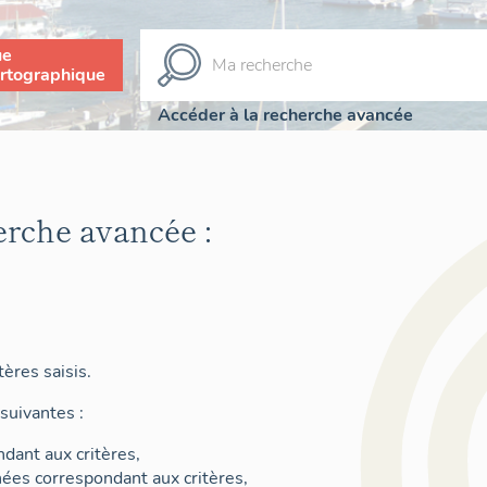
ue
rtographique
Accéder à la recherche avancée
erche avancée :
ères saisis.
suivantes :
dant aux critères,
nées correspondant aux critères,