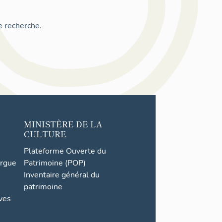
e recherche.
MINISTÈRE DE LA
CULTURE
Plateforme Ouverte du
orgue
Patrimoine (POP)
Inventaire général du
patrimoine
ives