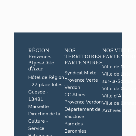
RÉGION
NOS
NOS VILLES
Provence-
TERRITOIRES
PARTENAIR
Alpes-Côte
PARTENAIRES
Ville de Nice
d'Azur
Syndicat Mixte
Ville de l'Isle-
Hôtel de Région
Provence Verte
sur-la-Sorgue
- 27 place Jules
Verdon
Ville de Grasse
Guesde -
CC Alpes
Ville d'Apt
13481
Provence Verdon
Ville de Cannes
Marseille
Département de
Archives
Direction de la
Vaucluse
Culture -
Parc des
Service
Baronnies
Patrimoine