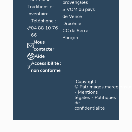
provençales
Traditions et
SIVOM du pays
Inventaire
de Vence
Téléphone :
Dracénie
04 88 10 76
CC de Serre-
66
Ponçon
Nous
contacter
Aide
Accessibilité :
non conforme
Copyright
©
Patrimages.maregionsud
-
Mentions
légales
-
Politiques
de
confidentialité