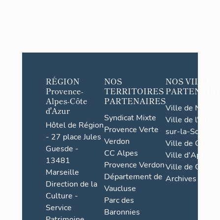
RÉGION
NOS
NOS VILLES
Provence-
TERRITOIRES
PARTENAIR
Alpes-Côte
PARTENAIRES
Ville de Nice
d'Azur
Syndicat Mixte
Ville de l'Isle-
Hôtel de Région
Provence Verte
sur-la-Sorgue
- 27 place Jules
Verdon
Ville de Grasse
Guesde -
CC Alpes
Ville d'Apt
13481
Provence Verdon
Ville de Cannes
Marseille
Département de
Archives
Direction de la
Vaucluse
Culture -
Parc des
Service
Baronnies
Patrimoine