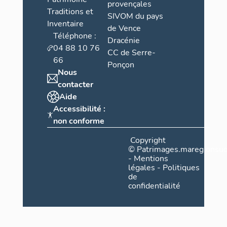
provençales
Traditions et
SIVOM du pays
Inventaire
de Vence
Téléphone :
Dracénie
04 88 10 76
CC de Serre-
66
Ponçon
Nous
contacter
Aide
Accessibilité :
non conforme
Copyright
©
Patrimages.maregionsud
-
Mentions
légales
-
Politiques
de
confidentialité