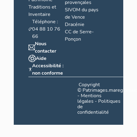
provençales
Traditions et
SIVOM du pays
Inventaire
de Vence
Téléphone :
Dracénie
04 88 10 76
CC de Serre-
66
Ponçon
Nous
contacter
Aide
Accessibilité :
non conforme
Copyright
©
Patrimages.maregionsud
-
Mentions
légales
-
Politiques
de
confidentialité