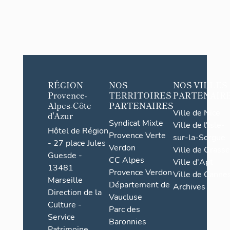
RÉGION
NOS
NOS VILLES
Provence-
TERRITOIRES
PARTENAIR
Alpes-Côte
PARTENAIRES
Ville de Nice
d'Azur
Syndicat Mixte
Ville de l'Isle-
Hôtel de Région
Provence Verte
sur-la-Sorgue
- 27 place Jules
Verdon
Ville de Grasse
Guesde -
CC Alpes
Ville d'Apt
13481
Provence Verdon
Ville de Cannes
Marseille
Département de
Archives
Direction de la
Vaucluse
Culture -
Parc des
Service
Baronnies
Patrimoine