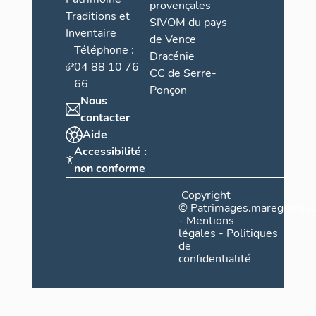
provençales
Traditions et
SIVOM du pays
Inventaire
de Vence
Téléphone :
Dracénie
04 88 10 76
CC de Serre-
66
Ponçon
Nous
contacter
Aide
Accessibilité :
non conforme
Copyright
©
Patrimages.maregionsud
-
Mentions
légales
-
Politiques
de
confidentialité