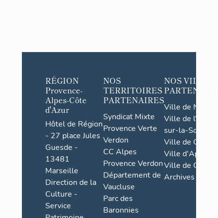
RÉGION
NOS
NOS VILLES
Provence-
TERRITOIRES
PARTENAIR
Alpes-Côte
PARTENAIRES
Ville de Nice
d'Azur
Syndicat Mixte
Ville de l'Isle-
Hôtel de Région
Provence Verte
sur-la-Sorgue
- 27 place Jules
Verdon
Ville de Grasse
Guesde -
CC Alpes
Ville d'Apt
13481
Provence Verdon
Ville de Cannes
Marseille
Département de
Archives
Direction de la
Vaucluse
Culture -
Parc des
Service
Baronnies
Patrimoine