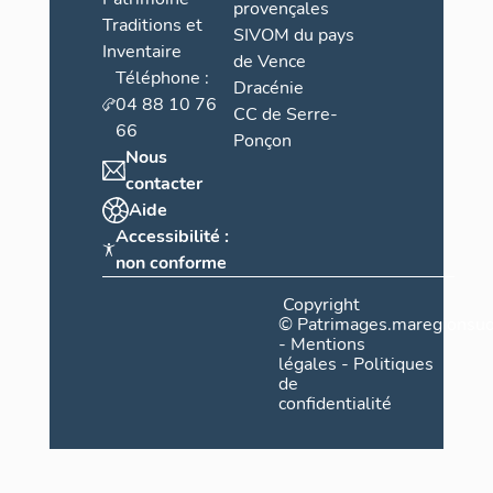
provençales
Traditions et
SIVOM du pays
Inventaire
de Vence
Téléphone :
Dracénie
04 88 10 76
CC de Serre-
66
Ponçon
Nous
contacter
Aide
Accessibilité :
non conforme
Copyright
©
Patrimages.maregionsud
-
Mentions
légales
-
Politiques
de
confidentialité