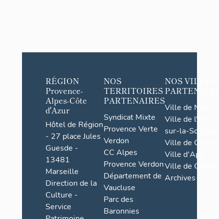
RÉGION
NOS
NOS VILLES
Provence-
TERRITOIRES
PARTENAIR
Alpes-Côte
PARTENAIRES
Ville de Nice
d'Azur
Syndicat Mixte
Ville de l'Isle-
Hôtel de Région
Provence Verte
sur-la-Sorgue
- 27 place Jules
Verdon
Ville de Grasse
Guesde -
CC Alpes
Ville d'Apt
13481
Provence Verdon
Ville de Cannes
Marseille
Département de
Archives
Direction de la
Vaucluse
Culture -
Parc des
Service
Baronnies
Patrimoine