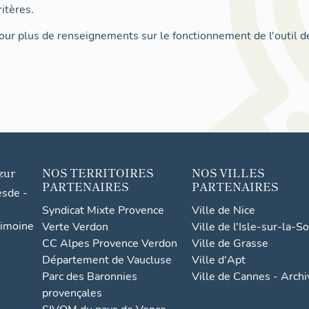
itères.
ur plus de renseignements sur le fonctionnement de l'outil d
zur
NOS TERRITOIRES
NOS VILLES
PARTENAIRES
PARTENAIRES
esde -
Syndicat Mixte Provence
Ville de Nice
rimoine
Verte Verdon
Ville de l'Isle-sur-la-S
CC Alpes Provence Verdon
Ville de Grasse
Département de Vaucluse
Ville d'Apt
Parc des Baronnies
Ville de Cannes - Arch
provençales