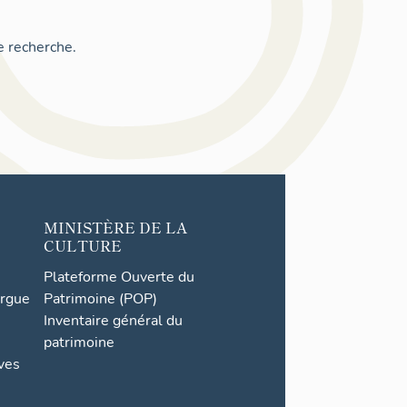
e recherche.
MINISTÈRE DE LA
CULTURE
Plateforme Ouverte du
orgue
Patrimoine (POP)
Inventaire général du
patrimoine
ives