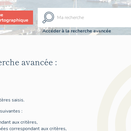
ue
rtographique
Accéder à la recherche avancée
erche avancée :
ères saisis.
suivantes :
dant aux critères,
nées correspondant aux critères,