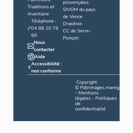
provençales
Traditions et
SIVOM du pays
Inventaire
de Vence
Téléphone :
Dracénie
04 88 10 76
CC de Serre-
66
Ponçon
Nous
contacter
Aide
Accessibilité :
non conforme
Copyright
©
Patrimages.maregionsud
-
Mentions
légales
-
Politiques
de
confidentialité