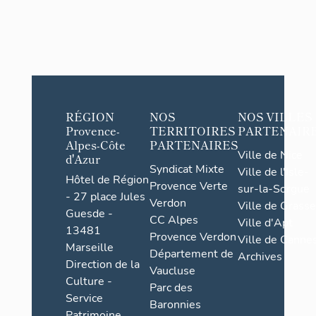
RÉGION
NOS
NOS VILLES
Provence-
TERRITOIRES
PARTENAIR
Alpes-Côte
PARTENAIRES
Ville de Nice
d'Azur
Syndicat Mixte
Ville de l'Isle-
Hôtel de Région
Provence Verte
sur-la-Sorgue
- 27 place Jules
Verdon
Ville de Grasse
Guesde -
CC Alpes
Ville d'Apt
13481
Provence Verdon
Ville de Cannes
Marseille
Département de
Archives
Direction de la
Vaucluse
Culture -
Parc des
Service
Baronnies
Patrimoine