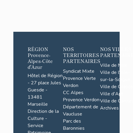
RÉGION
NOS
NOS VILLES
Provence-
TERRITOIRES
PARTENAIR
Alpes-Côte
PARTENAIRES
Ville de Nice
d'Azur
Syndicat Mixte
Ville de l'Isle-
Hôtel de Région
Provence Verte
sur-la-Sorgue
- 27 place Jules
Verdon
Ville de Grasse
Guesde -
CC Alpes
Ville d'Apt
13481
Provence Verdon
Ville de Cannes
Marseille
Département de
Archives
Direction de la
Vaucluse
Culture -
Parc des
Service
Baronnies
Patrimoine