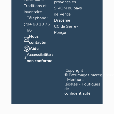
provençales
Traditions et
SIVOM du pays
Inventaire
de Vence
Téléphone :
Dracénie
04 88 10 76
CC de Serre-
66
Ponçon
Nous
contacter
Aide
Accessibilité :
non conforme
Copyright
©
Patrimages.maregionsud
-
Mentions
légales
-
Politiques
de
confidentialité