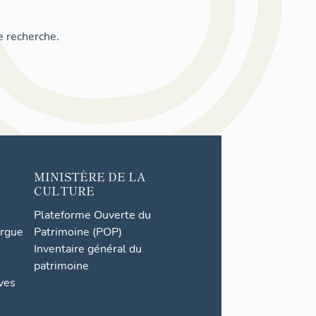
e recherche.
MINISTÈRE DE LA
CULTURE
Plateforme Ouverte du
orgue
Patrimoine (POP)
Inventaire général du
patrimoine
ives