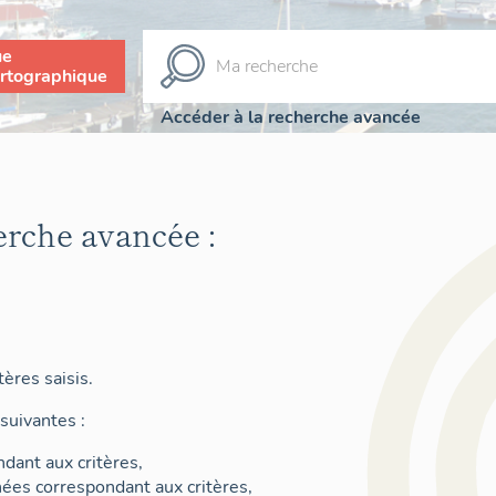
ue
rtographique
Accéder à la recherche avancée
erche avancée :
ères saisis.
suivantes :
dant aux critères,
nées correspondant aux critères,