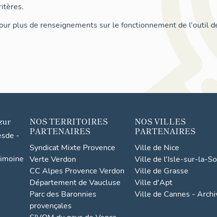
itères.
ur plus de renseignements sur le fonctionnement de l'outil d
zur
NOS TERRITOIRES
NOS VILLES
PARTENAIRES
PARTENAIRES
esde -
Syndicat Mixte Provence
Ville de Nice
rimoine
Verte Verdon
Ville de l'Isle-sur-la-S
CC Alpes Provence Verdon
Ville de Grasse
Département de Vaucluse
Ville d'Apt
Parc des Baronnies
Ville de Cannes - Arch
provençales