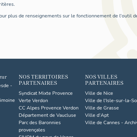
itères.
ur plus de renseignements sur le fonctionnement de l'outil d
zur
NOS TERRITOIRES
NOS VILLES
PARTENAIRES
PARTENAIRES
esde -
Syndicat Mixte Provence
Ville de Nice
rimoine
Verte Verdon
Ville de l'Isle-sur-la-S
CC Alpes Provence Verdon
Ville de Grasse
Département de Vaucluse
Ville d'Apt
Parc des Baronnies
Ville de Cannes - Arch
provençales