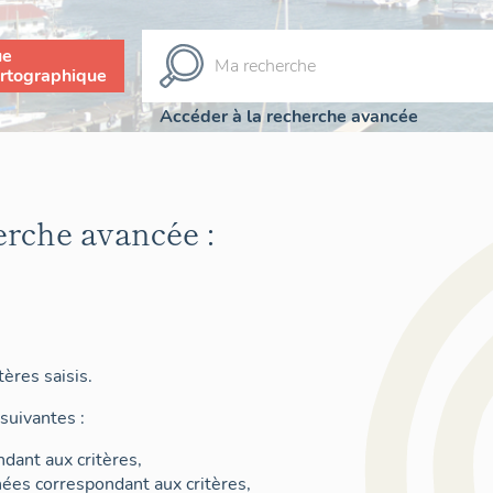
ue
rtographique
Accéder à la recherche avancée
erche avancée :
ères saisis.
suivantes :
dant aux critères,
nées correspondant aux critères,