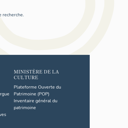
e recherche.
MINISTÈRE DE LA
CULTURE
Plateforme Ouverte du
orgue
Patrimoine (POP)
Inventaire général du
patrimoine
ives