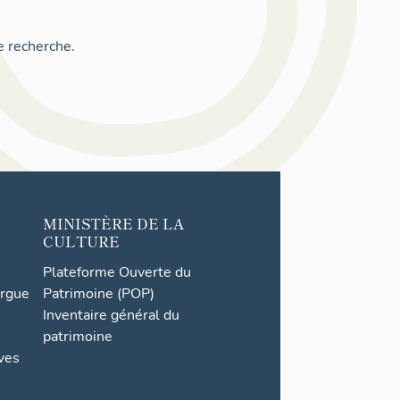
e recherche.
MINISTÈRE DE LA
CULTURE
Plateforme Ouverte du
orgue
Patrimoine (POP)
Inventaire général du
patrimoine
ives