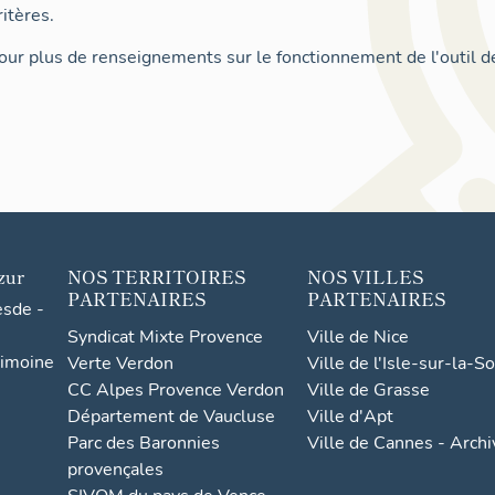
itères.
ur plus de renseignements sur le fonctionnement de l'outil d
zur
NOS TERRITOIRES
NOS VILLES
PARTENAIRES
PARTENAIRES
esde -
Syndicat Mixte Provence
Ville de Nice
rimoine
Verte Verdon
Ville de l'Isle-sur-la-S
CC Alpes Provence Verdon
Ville de Grasse
Département de Vaucluse
Ville d'Apt
Parc des Baronnies
Ville de Cannes - Arch
provençales