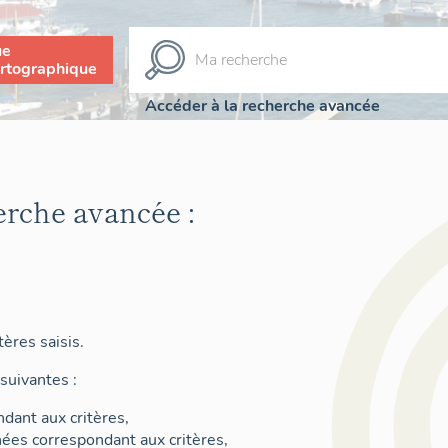
ue
rtographique
Accéder à la recherche avancée
erche avancée :
ères saisis.
suivantes :
dant aux critères,
nées correspondant aux critères,