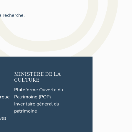
e recherche.
MINISTÈRE DE LA
CULTURE
Plateforme Ouverte du
orgue
Patrimoine (POP)
Inventaire général du
patrimoine
ives