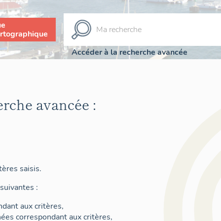
ue
rtographique
Accéder à la recherche avancée
erche avancée :
ères saisis.
suivantes :
dant aux critères,
nées correspondant aux critères,