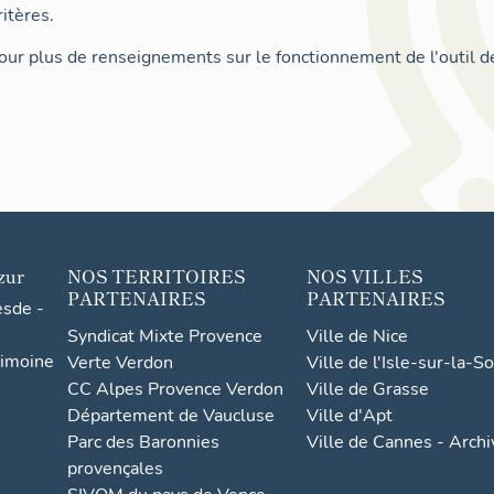
itères.
ur plus de renseignements sur le fonctionnement de l'outil d
zur
NOS TERRITOIRES
NOS VILLES
PARTENAIRES
PARTENAIRES
esde -
Syndicat Mixte Provence
Ville de Nice
rimoine
Verte Verdon
Ville de l'Isle-sur-la-S
CC Alpes Provence Verdon
Ville de Grasse
Département de Vaucluse
Ville d'Apt
Parc des Baronnies
Ville de Cannes - Arch
provençales