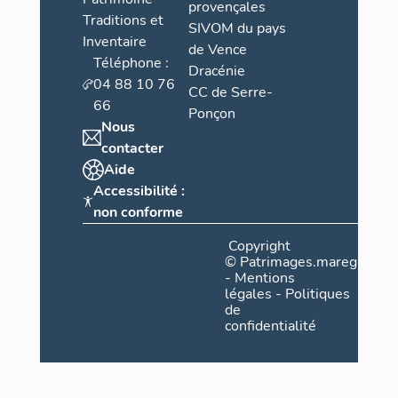
provençales
Traditions et
SIVOM du pays
Inventaire
de Vence
Téléphone :
Dracénie
04 88 10 76
CC de Serre-
66
Ponçon
Nous
contacter
Aide
Accessibilité :
non conforme
Copyright
©
Patrimages.maregionsud
-
Mentions
légales
-
Politiques
de
confidentialité