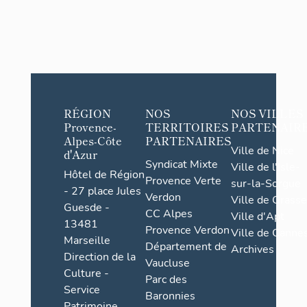
RÉGION
NOS
NOS VILLES
Provence-
TERRITOIRES
PARTENAIR
Alpes-Côte
PARTENAIRES
Ville de Nice
d'Azur
Syndicat Mixte
Ville de l'Isle-
Hôtel de Région
Provence Verte
sur-la-Sorgue
- 27 place Jules
Verdon
Ville de Grasse
Guesde -
CC Alpes
Ville d'Apt
13481
Provence Verdon
Ville de Cannes
Marseille
Département de
Archives
Direction de la
Vaucluse
Culture -
Parc des
Service
Baronnies
Patrimoine