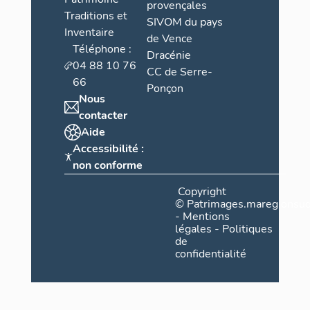
provençales
Traditions et
SIVOM du pays
Inventaire
de Vence
Téléphone :
Dracénie
04 88 10 76
CC de Serre-
66
Ponçon
Nous
contacter
Aide
Accessibilité :
non conforme
Copyright
©
Patrimages.maregionsud
-
Mentions
légales
-
Politiques
de
confidentialité