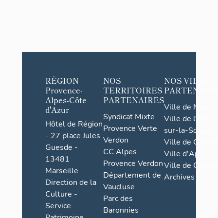
RÉGION
NOS
NOS VILLES
Provence-
TERRITOIRES
PARTENAIR
Alpes-Côte
PARTENAIRES
Ville de Nice
d'Azur
Syndicat Mixte
Ville de l'Isle-
Hôtel de Région
Provence Verte
sur-la-Sorgue
- 27 place Jules
Verdon
Ville de Grasse
Guesde -
CC Alpes
Ville d'Apt
13481
Provence Verdon
Ville de Cannes
Marseille
Département de
Archives
Direction de la
Vaucluse
Culture -
Parc des
Service
Baronnies
Patrimoine