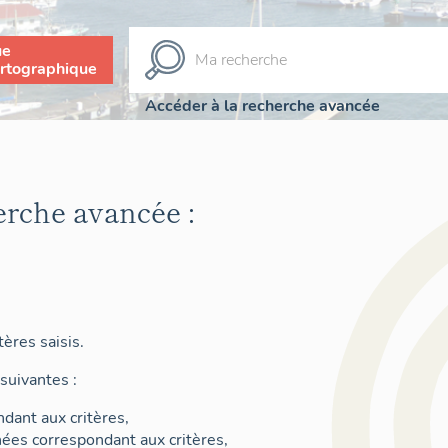
ue
rtographique
Accéder à la recherche avancée
erche avancée :
ères saisis.
suivantes :
dant aux critères,
nées correspondant aux critères,