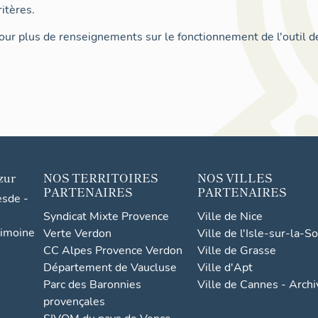
itères.
ur plus de renseignements sur le fonctionnement de l'outil d
zur
NOS TERRITOIRES
NOS VILLES
PARTENAIRES
PARTENAIRES
esde -
Syndicat Mixte Provence
Ville de Nice
rimoine
Verte Verdon
Ville de l'Isle-sur-la-S
CC Alpes Provence Verdon
Ville de Grasse
Département de Vaucluse
Ville d'Apt
Parc des Baronnies
Ville de Cannes - Arch
provençales