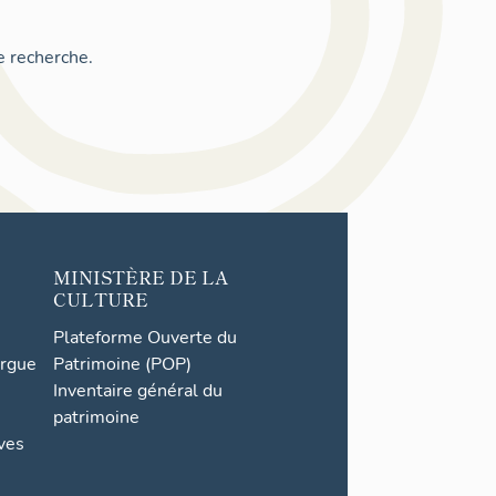
e recherche.
MINISTÈRE DE LA
CULTURE
Plateforme Ouverte du
orgue
Patrimoine (POP)
Inventaire général du
patrimoine
ives