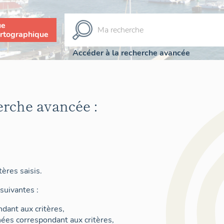
ue
rtographique
Accéder à la recherche avancée
erche avancée :
ères saisis.
suivantes :
dant aux critères,
nées correspondant aux critères,