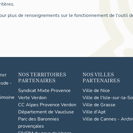
itères.
ur plus de renseignements sur le fonctionnement de l'outil d
zur
NOS TERRITOIRES
NOS VILLES
PARTENAIRES
PARTENAIRES
esde -
Syndicat Mixte Provence
Ville de Nice
rimoine
Verte Verdon
Ville de l'Isle-sur-la-S
CC Alpes Provence Verdon
Ville de Grasse
Département de Vaucluse
Ville d'Apt
Parc des Baronnies
Ville de Cannes - Arch
provençales