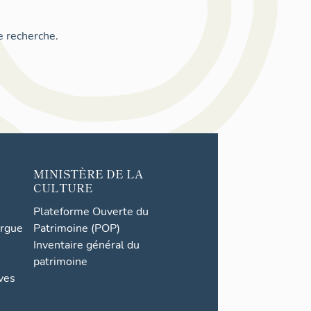
e recherche.
MINISTÈRE DE LA
CULTURE
Plateforme Ouverte du
orgue
Patrimoine (POP)
Inventaire général du
patrimoine
ives