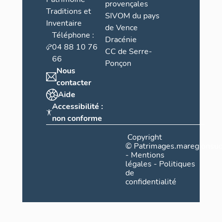
provençales
Traditions et
SIVOM du pays
Inventaire
de Vence
Téléphone :
Dracénie
04 88 10 76
CC de Serre-
66
Ponçon
Nous
contacter
Aide
Accessibilité :
non conforme
Copyright
©
Patrimages.maregionsud
-
Mentions
légales
-
Politiques
de
confidentialité