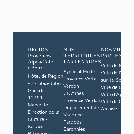
RÉGION
NOS
NOS VILLES
Provence-
TERRITOIRES
PARTENAIR
Alpes-Côte
PARTENAIRES
Ville de Nice
d'Azur
Syndicat Mixte
Ville de l'Isle-
Hôtel de Région
Provence Verte
sur-la-Sorgue
- 27 place Jules
Verdon
Ville de Grasse
Guesde -
CC Alpes
Ville d'Apt
13481
Provence Verdon
Ville de Cannes
Marseille
Département de
Archives
Direction de la
Vaucluse
Culture -
Parc des
Service
Baronnies
Patrimoine