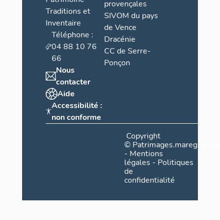
provençales
Traditions et
SIVOM du pays
Inventaire
de Vence
Téléphone :
Dracénie
04 88 10 76
CC de Serre-
66
Ponçon
Nous
contacter
Aide
Accessibilité :
non conforme
Copyright
©
Patrimages.maregionsud
-
Mentions
légales
-
Politiques
de
confidentialité