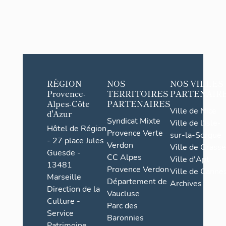
RÉGION
NOS
NOS VILLES
Provence-
TERRITOIRES
PARTENAIR
Alpes-Côte
PARTENAIRES
Ville de Nice
d'Azur
Syndicat Mixte
Ville de l'Isle-
Hôtel de Région
Provence Verte
sur-la-Sorgue
- 27 place Jules
Verdon
Ville de Grasse
Guesde -
CC Alpes
Ville d'Apt
13481
Provence Verdon
Ville de Cannes
Marseille
Département de
Archives
Direction de la
Vaucluse
Culture -
Parc des
Service
Baronnies
Patrimoine