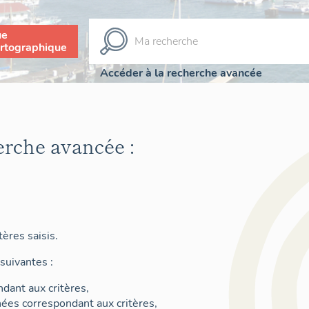
ue
rtographique
Accéder à la recherche avancée
erche avancée :
ères saisis.
suivantes :
dant aux critères,
nées correspondant aux critères,