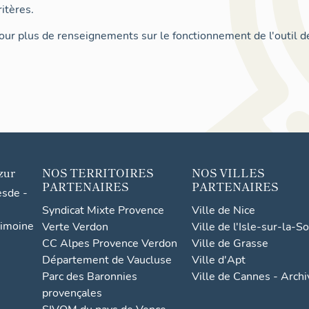
itères.
ur plus de renseignements sur le fonctionnement de l'outil d
zur
NOS TERRITOIRES
NOS VILLES
PARTENAIRES
PARTENAIRES
esde -
Syndicat Mixte Provence
Ville de Nice
rimoine
Verte Verdon
Ville de l'Isle-sur-la-S
CC Alpes Provence Verdon
Ville de Grasse
Département de Vaucluse
Ville d'Apt
Parc des Baronnies
Ville de Cannes - Arch
provençales