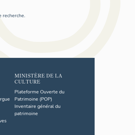
e recherche.
MINISTÈRE DE LA
CULTURE
Plateforme Ouverte du
orgue
Patrimoine (POP)
Inventaire général du
patrimoine
ives