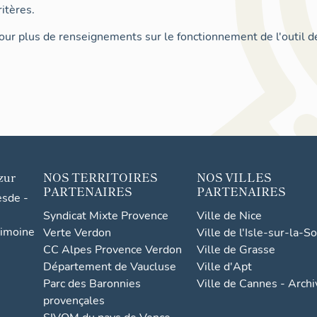
itères.
ur plus de renseignements sur le fonctionnement de l'outil d
zur
NOS TERRITOIRES
NOS VILLES
PARTENAIRES
PARTENAIRES
esde -
Syndicat Mixte Provence
Ville de Nice
rimoine
Verte Verdon
Ville de l'Isle-sur-la-S
CC Alpes Provence Verdon
Ville de Grasse
Département de Vaucluse
Ville d'Apt
Parc des Baronnies
Ville de Cannes - Arch
provençales