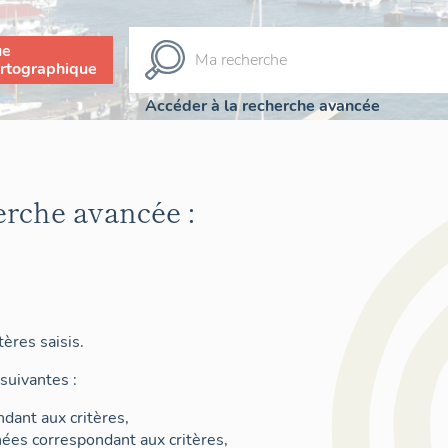
ue
rtographique
Accéder à la recherche avancée
erche avancée :
ères saisis.
suivantes :
dant aux critères,
nées correspondant aux critères,