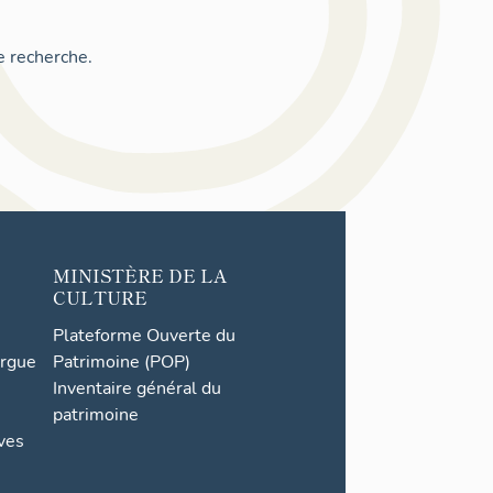
e recherche.
MINISTÈRE DE LA
CULTURE
Plateforme Ouverte du
orgue
Patrimoine (POP)
Inventaire général du
patrimoine
ives