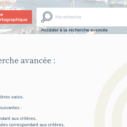
ue
rtographique
Accéder à la recherche avancée
erche avancée :
ères saisis.
suivantes :
dant aux critères,
nées correspondant aux critères,