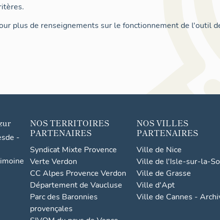
itères.
ur plus de renseignements sur le fonctionnement de l'outil d
zur
NOS TERRITOIRES
NOS VILLES
PARTENAIRES
PARTENAIRES
esde -
Syndicat Mixte Provence
Ville de Nice
rimoine
Verte Verdon
Ville de l'Isle-sur-la-S
CC Alpes Provence Verdon
Ville de Grasse
Département de Vaucluse
Ville d'Apt
Parc des Baronnies
Ville de Cannes - Arch
provençales