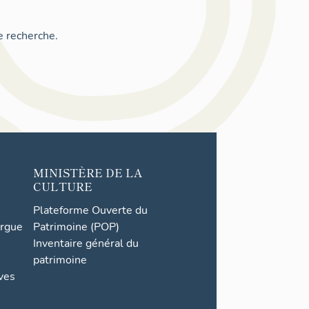
e recherche.
MINISTÈRE DE LA
CULTURE
Plateforme Ouverte du
orgue
Patrimoine (POP)
Inventaire général du
patrimoine
ives