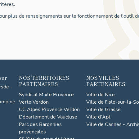
itères.
ur plus de renseignements sur le fonctionnement de l'outil d
zur
NOS TERRITOIRES
NOS VILLES
PARTENAIRES
PARTENAIRES
esde -
Syndicat Mixte Provence
Ville de Nice
rimoine
Verte Verdon
Ville de l'Isle-sur-la-S
CC Alpes Provence Verdon
Ville de Grasse
Département de Vaucluse
Ville d'Apt
Parc des Baronnies
Ville de Cannes - Arch
provençales