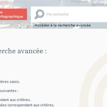
ue
rtographique
Accéder à la recherche avancée
erche avancée :
ères saisis.
suivantes :
dant aux critères,
nées correspondant aux critères,