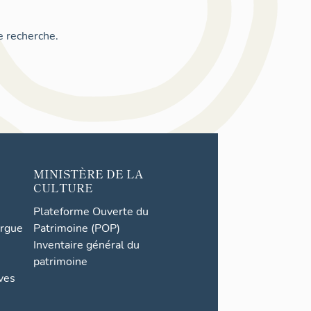
e recherche.
MINISTÈRE DE LA
CULTURE
Plateforme Ouverte du
orgue
Patrimoine (POP)
Inventaire général du
patrimoine
ives