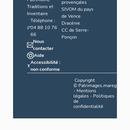
provençales
Traditions et
SIVOM du pays
Inventaire
de Vence
Téléphone :
Dracénie
04 88 10 76
CC de Serre-
66
Ponçon
Nous
contacter
Aide
Accessibilité :
non conforme
Copyright
©
Patrimages.maregionsud
-
Mentions
légales
-
Politiques
de
confidentialité