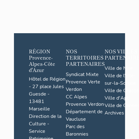
RÉGION
NOS
NOS VILLES
Provence-
TERRITOIRES
PARTENAIR
Alpes-Côte
PARTENAIRES
Ville de Nice
d'Azur
Syndicat Mixte
Ville de l'Isle-
Hôtel de Région
Provence Verte
sur-la-Sorgue
- 27 place Jules
Verdon
Ville de Grasse
Guesde -
CC Alpes
Ville d'Apt
13481
Provence Verdon
Ville de Cannes
Marseille
Département de
Archives
Direction de la
Vaucluse
Culture -
Parc des
Service
Baronnies
Patrimoine