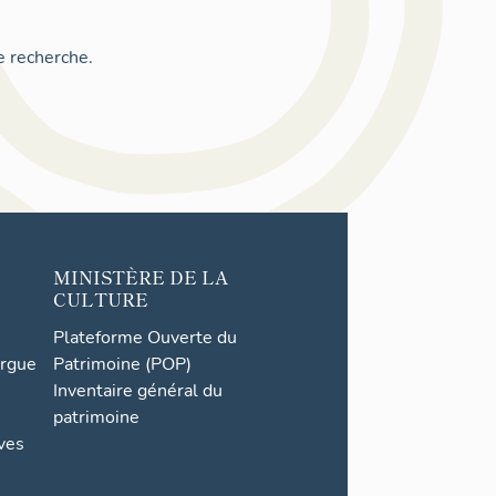
e recherche.
MINISTÈRE DE LA
CULTURE
Plateforme Ouverte du
orgue
Patrimoine (POP)
Inventaire général du
patrimoine
ives