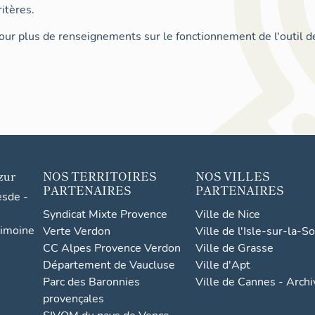
itères.
ur plus de renseignements sur le fonctionnement de l'outil d
zur
NOS TERRITOIRES
NOS VILLES
PARTENAIRES
PARTENAIRES
esde -
Syndicat Mixte Provence
Ville de Nice
rimoine
Verte Verdon
Ville de l'Isle-sur-la-S
CC Alpes Provence Verdon
Ville de Grasse
Département de Vaucluse
Ville d'Apt
Parc des Baronnies
Ville de Cannes - Arch
provençales