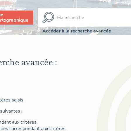
ue
rtographique
Accéder à la recherche avancée
erche avancée :
ères saisis.
suivantes :
dant aux critères,
nées correspondant aux critères,