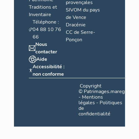
provençales
Traditions et
SIVOM du pays
Inventaire
de Vence
Téléphone :
Dracénie
04 88 10 76
CC de Serre-
66
Ponçon
Nous
contacter
Aide
Accessibilité :
non conforme
Copyright
©
Patrimages.maregionsud
-
Mentions
légales
-
Politiques
de
confidentialité