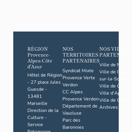
RÉGION
NOS
NOS VILLES
Provence-
TERRITOIRES
PARTENAIR
Alpes-Côte
PARTENAIRES
Ville de Nice
d'Azur
Syndicat Mixte
Ville de l'Isle-
Hôtel de Région
Provence Verte
sur-la-Sorgue
- 27 place Jules
Verdon
Ville de Grasse
Guesde -
CC Alpes
Ville d'Apt
13481
Provence Verdon
Ville de Cannes
Marseille
Département de
Archives
Direction de la
Vaucluse
Culture -
Parc des
Service
Baronnies
Patrimoine