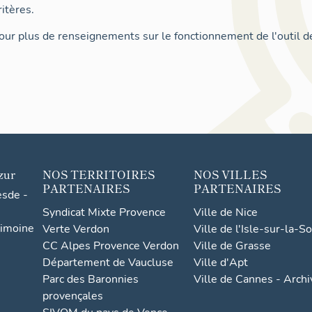
itères.
ur plus de renseignements sur le fonctionnement de l'outil d
zur
NOS TERRITOIRES
NOS VILLES
PARTENAIRES
PARTENAIRES
esde -
Syndicat Mixte Provence
Ville de Nice
rimoine
Verte Verdon
Ville de l'Isle-sur-la-S
CC Alpes Provence Verdon
Ville de Grasse
Département de Vaucluse
Ville d'Apt
Parc des Baronnies
Ville de Cannes - Arch
provençales