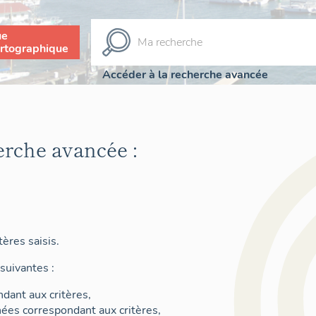
ue
rtographique
Accéder à la recherche avancée
erche avancée :
ères saisis.
suivantes :
dant aux critères,
nées correspondant aux critères,