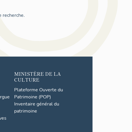
e recherche.
MINISTÈRE DE LA
CULTURE
Plateforme Ouverte du
orgue
Patrimoine (POP)
Inventaire général du
patrimoine
ives