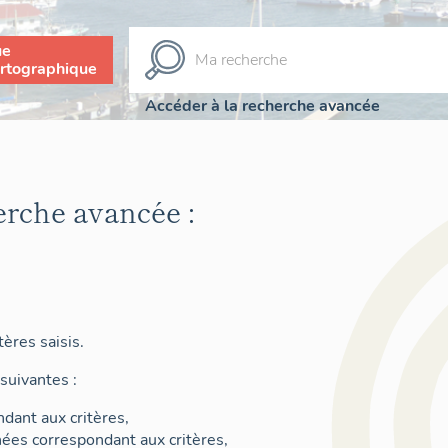
ue
rtographique
Accéder à la recherche avancée
erche avancée :
ères saisis.
suivantes :
dant aux critères,
nées correspondant aux critères,