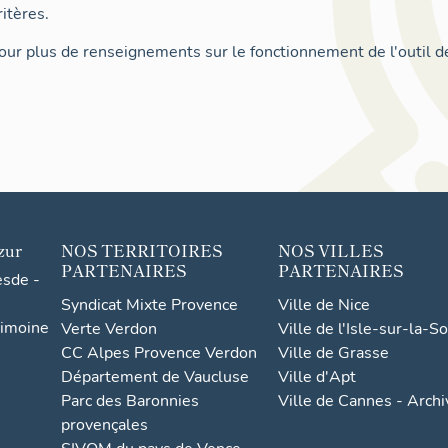
itères.
ur plus de renseignements sur le fonctionnement de l'outil d
zur
NOS TERRITOIRES
NOS VILLES
PARTENAIRES
PARTENAIRES
esde -
Syndicat Mixte Provence
Ville de Nice
rimoine
Verte Verdon
Ville de l'Isle-sur-la-S
CC Alpes Provence Verdon
Ville de Grasse
Département de Vaucluse
Ville d'Apt
Parc des Baronnies
Ville de Cannes - Arch
provençales