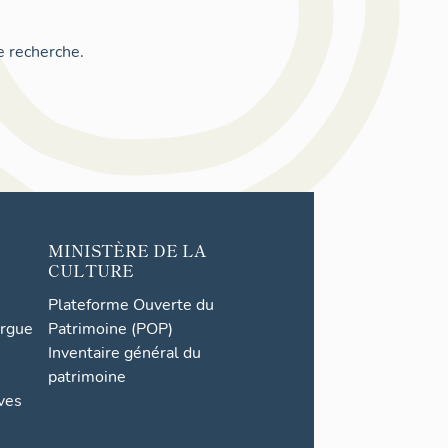
e recherche.
MINISTÈRE DE LA
CULTURE
Plateforme Ouverte du
orgue
Patrimoine (POP)
Inventaire général du
patrimoine
ives