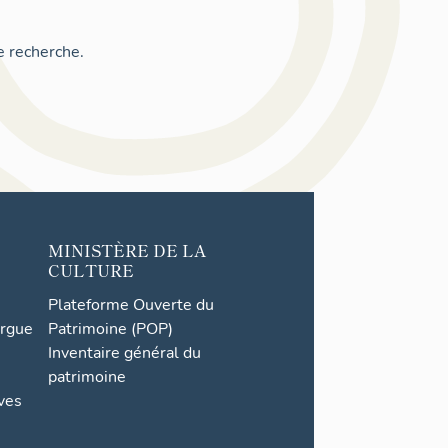
e recherche.
MINISTÈRE DE LA
CULTURE
Plateforme Ouverte du
orgue
Patrimoine (POP)
Inventaire général du
patrimoine
ives