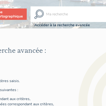
ue
rtographique
Accéder à la recherche avancée
erche avancée :
ères saisis.
suivantes :
dant aux critères,
nées correspondant aux critères,