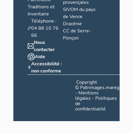
provençales
Traditions et
SIVOM du pays
Inventaire
de Vence
Téléphone :
Dracénie
04 88 10 76
CC de Serre-
66
Ponçon
Nous
contacter
Aide
Accessibilité :
non conforme
Copyright
©
Patrimages.maregionsud
-
Mentions
légales
-
Politiques
de
confidentialité