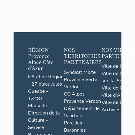
RÉGION
NOS
NOS VILLES
Provence-
TERRITOIRES
PARTENAIR
Alpes-Côte
PARTENAIRES
Ville de Nice
d'Azur
Syndicat Mixte
Ville de l'Isle-
Hôtel de Région
Provence Verte
sur-la-Sorgue
- 27 place Jules
Verdon
Ville de Grasse
Guesde -
CC Alpes
Ville d'Apt
13481
Provence Verdon
Ville de Cannes
Marseille
Département de
Archives
Direction de la
Vaucluse
Culture -
Parc des
Service
Baronnies
Patrimoine