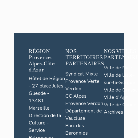
RÉGION
NOS
NOS VILLES
Provence-
TERRITOIRES
PARTENAIR
Alpes-Côte
PARTENAIRES
Ville de Nice
d'Azur
Syndicat Mixte
Ville de l'Isle-
Hôtel de Région
Provence Verte
sur-la-Sorgue
- 27 place Jules
Verdon
Ville de Grasse
Guesde -
CC Alpes
Ville d'Apt
13481
Provence Verdon
Ville de Cannes
Marseille
Département de
Archives
Direction de la
Vaucluse
Culture -
Parc des
Service
Baronnies
Patrimoine