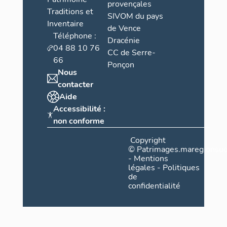
provençales
Traditions et
SIVOM du pays
Inventaire
de Vence
Téléphone :
Dracénie
04 88 10 76
CC de Serre-
66
Ponçon
Nous
contacter
Aide
Accessibilité :
non conforme
Copyright
©
Patrimages.maregionsud
-
Mentions
légales
-
Politiques
de
confidentialité