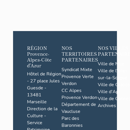
RÉGION
NOS
NOS VILLES
Provence-
TERRITOIRES
PARTENAIR
Alpes-Côte
PARTENAIRES
Ville de Nice
d'Azur
Syndicat Mixte
Ville de l'Isle-
Hôtel de Région
Provence Verte
sur-la-Sorgue
- 27 place Jules
Verdon
Ville de Grasse
Guesde -
CC Alpes
Ville d'Apt
13481
Provence Verdon
Ville de Cannes
Marseille
Département de
Archives
Direction de la
Vaucluse
Culture -
Parc des
Service
Baronnies
Patrimoine