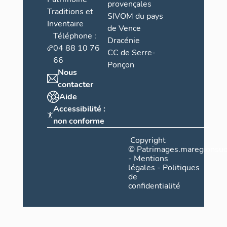
provençales
Traditions et
SIVOM du pays
Inventaire
de Vence
Téléphone :
Dracénie
04 88 10 76
CC de Serre-
66
Ponçon
Nous
contacter
Aide
Accessibilité :
non conforme
Copyright
©
Patrimages.maregionsud
-
Mentions
légales
-
Politiques
de
confidentialité